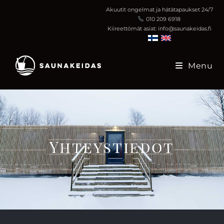
Akuutit ongelmat ja hätätapaukset 24/7
010 209 6918
Kiireettömät asiat: info@saunakeidas.fi
Menu
Yhteystiedot