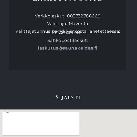
Verkkolaskut: 003732786669
Välittäjä: Maventa
Välittäjätunnus pankkiverkosta lähetettäessä:
DABAFIHH
Sähköpostilaskut:
laskutus@saunakeidas.fi
Sijainti