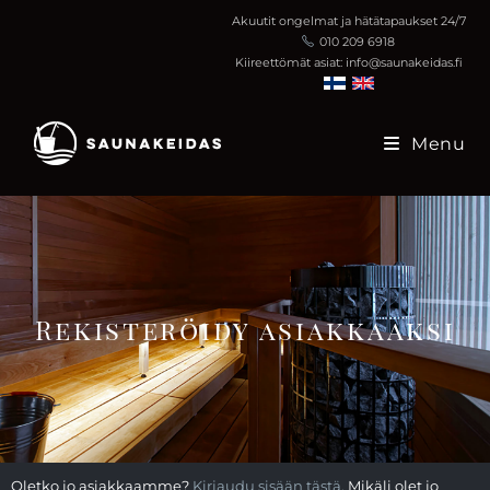
Akuutit ongelmat ja hätätapaukset 24/7
010 209 6918
Kiireettömät asiat: info@saunakeidas.fi
Menu
Rekisteröidy asiakkaaksi
Oletko jo asiakkaamme?
Kirjaudu sisään tästä.
Mikäli olet jo