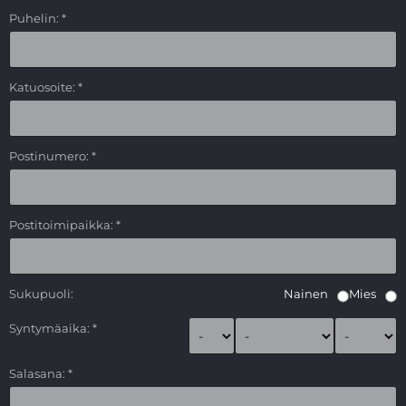
Puhelin: *
Katuosoite: *
Postinumero: *
Postitoimipaikka: *
Sukupuoli:
Nainen
Mies
Syntymäaika: *
Salasana: *